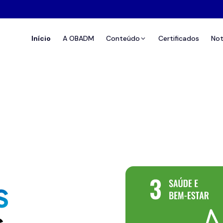
Início
A OBADM
Conteúdo
Certificados
Not
S
s