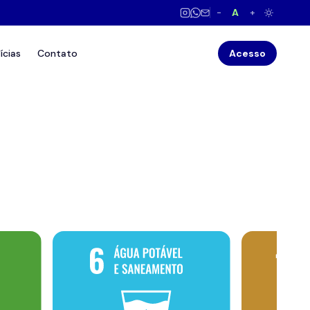
A
−
+
ícias
Contato
Acesso