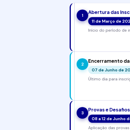
Abertura das Insc
1
11 de Março de 20
Início do período de 
Encerramento das
2
07 de Junho de 2
Último dia para inscri
Provas e Desafios
3
08 a 12 de Junho 
Aplicação das provas