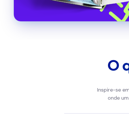
O q
Inspire-se e
onde um 