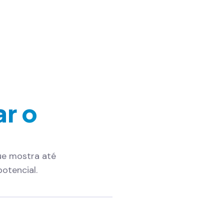
ar o
ue mostra até
otencial.