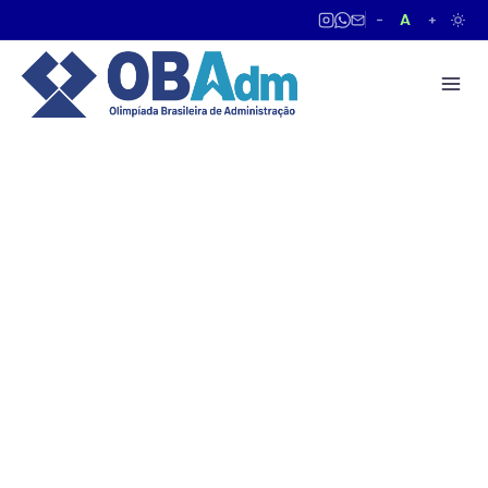
A
−
+
OBADM 2026
Conteúdo
Programático
3ª Olimpíada Brasileira de Administração 2026
Conteúdo Programático OBAdm - 2026
Considerando a necessidade de preparação