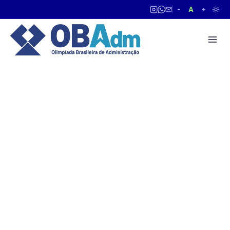
A
−
+
OBADM 2026
Sobre a OBADM
3ª Olimpíada Brasileira de Administração
As diversas Olimpíadas do Conhecimento têm se
notabilizado pela capacidade de tratar de temas que
possuem grande interesse de determinados segmentos
da sociedade, atraindo estudantes e profissionais para
o aprofundamento da aprendizagem, da pesquisa e do