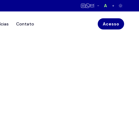
A
−
+
ícias
Contato
Acesso
Baixar Regulamento