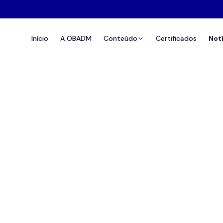
Início
A OBADM
Conteúdo
Certificados
Not
safios no Ar!