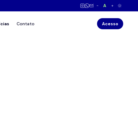
A
−
+
ícias
Contato
Acesso