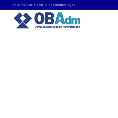
3ª Olimpíada Brasileira de Administração
OBADM
1° Dia de Provas e De