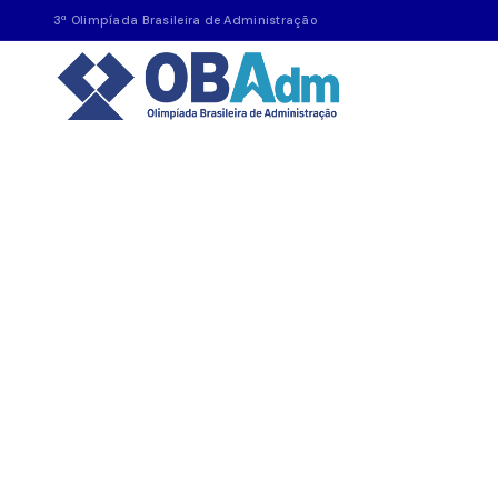
3ª Olimpíada Brasileira de Administração
OBADM
Verifique seu resulta