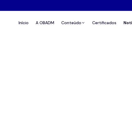
Início
A OBADM
Conteúdo
Certificados
Not
do - Instituições sem INE