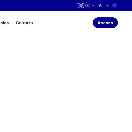
A
−
+
ícias
Contato
Acesso
P